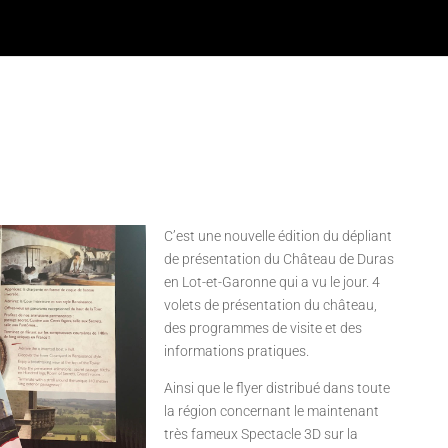
C’est une nouvelle édition du dépliant
de présentation du Château de Duras
en Lot-et-Garonne qui a vu le jour. 4
volets de présentation du château,
des programmes de visite et des
informations pratiques.
Ainsi que le flyer distribué dans toute
la région concernant le maintenant
très fameux Spectacle 3D sur la