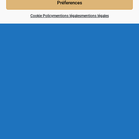
Préferences
Cookie Policy
mentions légales
mentions légales
derniers travaux
Terrifiant Halloween à Duras
24/10/2019
Système Gaya
04/10/2019
La Barbeuze prend du poil de la bête
02/10/2019
Contact
Catherine Bully