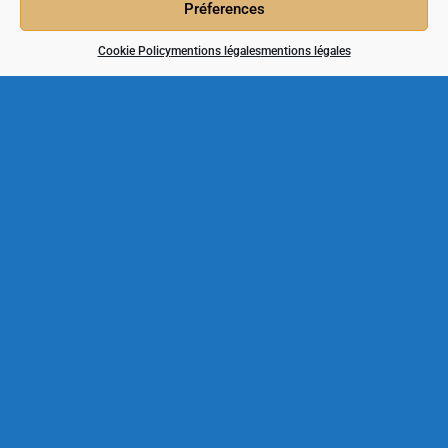
Préferences
Cookie Policy
mentions légales
mentions légales
derniers travaux
Terrifiant Halloween à Duras
24/10/2019
Système Gaya
04/10/2019
La Barbeuze prend du poil de la bête
02/10/2019
Contact
Catherine Bully