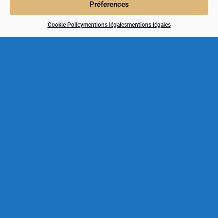
Préferences
Cookie Policy
mentions légales
mentions légales
derniers travaux
Terrifiant Halloween à Duras
24/10/2019
Système Gaya
04/10/2019
La Barbeuze prend du poil de la bête
02/10/2019
Contact
Catherine Bully