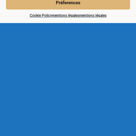
Préferences
Cookie Policy
mentions légales
mentions légales
derniers travaux
Terrifiant Halloween à Duras
24/10/2019
Système Gaya
04/10/2019
La Barbeuze prend du poil de la bête
02/10/2019
Contact
Catherine Bully