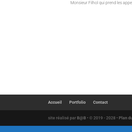
Monsieur Filhol qui prend les appe
Accueil
Portfolio
Contact
site réalisé par
B@B
• © 2019 - 2028 •
Plan du