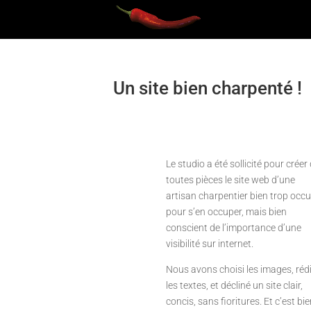
Un site bien charpenté !
Le studio a été sollicité pour créer
toutes pièces le site web d’une
artisan charpentier bien trop occ
pour s’en occuper, mais bien
conscient de l’importance d’une
visibilité sur internet.
Nous avons choisi les images, réd
les textes, et décliné un site clair,
concis, sans fioritures. Et c’est bie