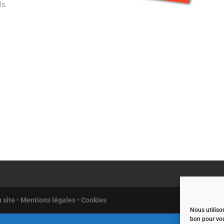
ls.
 site
•
Mentions légales
•
Cookies
Nous utilison
bon pour vo