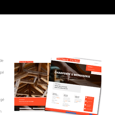
 de
upé
igé
n